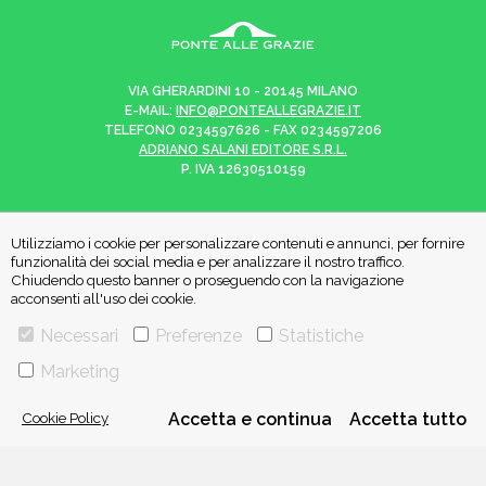
VIA GHERARDINI 10 - 20145 MILANO
E-MAIL:
INFO@PONTEALLEGRAZIE.IT
TELEFONO
0234597626
- FAX
0234597206
ADRIANO SALANI EDITORE S.R.L.
P. IVA
12630510159
Utilizziamo i cookie per personalizzare contenuti e annunci, per fornire
funzionalità dei social media e per analizzare il nostro traffico.
CHI SIAMO
CONTATTI
Chiudendo questo banner o proseguendo con la navigazione
acconsenti all'uso dei cookie.
PRIVACY POLICY
COOKIE POLICY
Necessari
Preferenze
Statistiche
Marketing
Una casa editrice del
Gruppo editoriale Mauri Spagnol
Cookie Policy
Accetta e continua
Accetta tutto
Il sito ponteallegrazie.it partecipa ai programmi di affiliazione di IBS.it