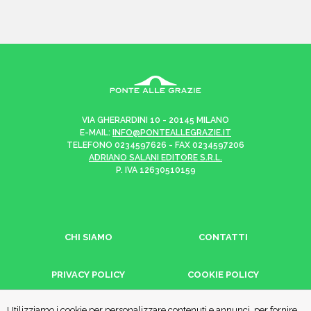
VIA GHERARDINI 10 - 20145 MILANO
E-MAIL:
INFO@PONTEALLEGRAZIE.IT
TELEFONO
0234597626
- FAX
0234597206
ADRIANO SALANI EDITORE S.R.L.
P. IVA
12630510159
CHI SIAMO
CONTATTI
PRIVACY POLICY
COOKIE POLICY
Utilizziamo i cookie per personalizzare contenuti e annunci, per fornire