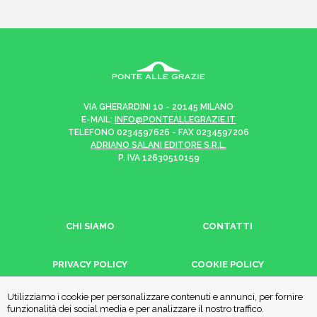
VIA GHERARDINI 10 - 20145 MILANO
E-MAIL:
INFO@PONTEALLEGRAZIE.IT
TELEFONO
0234597626
- FAX
0234597206
ADRIANO SALANI EDITORE S.R.L.
P. IVA
12630510159
CHI SIAMO
CONTATTI
PRIVACY POLICY
COOKIE POLICY
Utilizziamo i cookie per personalizzare contenuti e annunci, per fornire
funzionalità dei social media e per analizzare il nostro traffico.
Una casa editrice del
Gruppo editoriale Mauri Spagnol