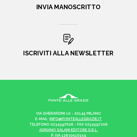
INVIA MANOSCRITTO
ISCRIVITI ALLA NEWSLETTER
VIA GHERARDINI 10 - 20145 MILANO
E-MAIL:
INFO@PONTEALLEGRAZIE.IT
TELEFONO
0234597626
- FAX
0234597206
ADRIANO SALANI EDITORE S.R.L.
P. IVA
12630510159