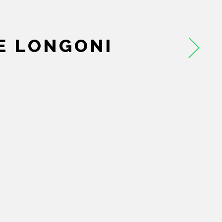
CATALOGO
AUTORI
E LONGONI
EVENTI
NEWS
CONTATTI