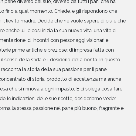
un pane diverso dal suo, diverso da tutti i pani che ha
ato fino a quel momento. Chiede, e gli rispondono che
 il lievito madre. Decide che ne vuole sapere di più e che
e anche lui, e così inizia la sua nuova vita: una vita di
entazione, di incontri con personaggi visionari e
terie prime antiche e preziose; di impresa fatta con
, il senso della sfida e il desiderio della bontà. In questo
racconta la storia della sua passione per il pane,
concentrato di storia, prodotto di eccellenza ma anche
esa che si rinnova a ogni impasto. E ci spiega cosa fare
HOME
o le indicazioni delle sue ricette, desideriamo veder
forma la stessa passione nel pane più buono, fragrante e
CHI SIAMO