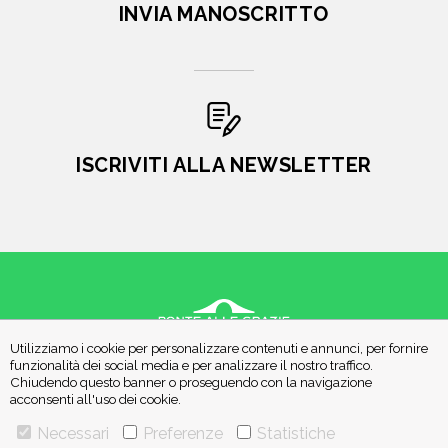
INVIA MANOSCRITTO
ISCRIVITI ALLA NEWSLETTER
Utilizziamo i cookie per personalizzare contenuti e annunci, per fornire
VIA GHERARDINI 10 - 20145 MILANO
funzionalità dei social media e per analizzare il nostro traffico.
E-MAIL:
INFO@PONTEALLEGRAZIE.IT
Chiudendo questo banner o proseguendo con la navigazione
acconsenti all'uso dei cookie.
TELEFONO
0234597626
- FAX
0234597206
ADRIANO SALANI EDITORE S.R.L.
Necessari
Preferenze
Statistiche
P. IVA
12630510159