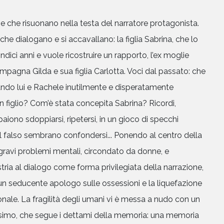
e che risuonano nella testa del narratore protagonista.
 che dialogano e si accavallano: la figlia Sabrina, che lo
dici anni e vuole ricostruire un rapporto, l’ex moglie
pagna Gilda e sua figlia Carlotta. Voci dal passato: che
do lui e Rachele inutilmente e disperatamente
 figlio? Com’è stata concepita Sabrina? Ricordi,
aiono sdoppiarsi, ripetersi, in un gioco di specchi
 il falso sembrano confondersi... Ponendo al centro della
avi problemi mentali, circondato da donne, e
ria al dialogo come forma privilegiata della narrazione,
n seducente apologo sulle ossessioni e la liquefazione
ionale. La fragilità degli umani vi è messa a nudo con un
simo, che segue i dettami della memoria: una memoria