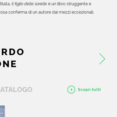
HOME
tilata.
Il figlio delle sorelle
è un libro struggente e
nosa conferma di un autore dai mezzi eccezionali.
CHI SIAMO
CATALOGO
AUTORI
ARDO
ONE
EVENTI
NEWS
 CATALOGO
Scopri tutti
CONTATTI