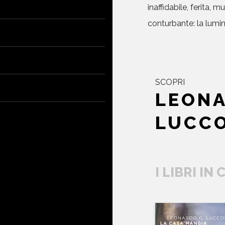
inaffidabile, ferita, mu
conturbante: la lumi
SCOPRI
LEON
LUCC
I LIBRI IN