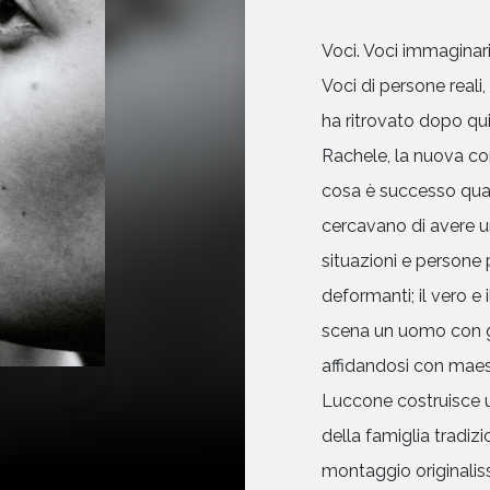
Voci. Voci immaginari
Voci di persone reali,
ha ritrovato dopo quin
Rachele, la nuova com
cosa è successo quan
cercavano di avere un
situazioni e persone p
deformanti; il vero e
scena un uomo con gr
affidandosi con maest
Luccone costruisce u
della famiglia tradiz
montaggio originalis