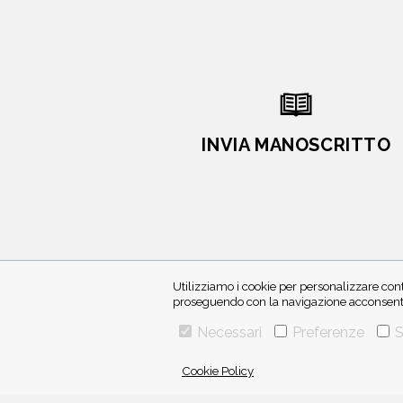
INVIA MANOSCRITTO
Utilizziamo i cookie per personalizzare cont
proseguendo con la navigazione acconsenti 
Necessari
Preferenze
S
VIA GHERARDINI 10 - 20145 MILANO
Cookie Policy
E-MAIL:
INFO@PONTEALLEGRAZIE.IT
TELEFONO
0234597626
- FAX
0234597206