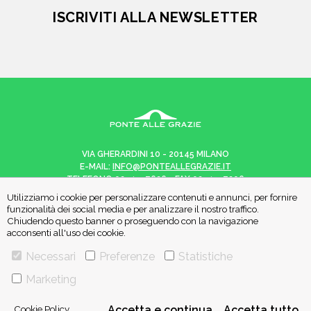
ISCRIVITI ALLA NEWSLETTER
VIA GHERARDINI 10 - 20145 MILANO
E-MAIL:
INFO@PONTEALLEGRAZIE.IT
TELEFONO
0234597626
- FAX
0234597206
ADRIANO SALANI EDITORE S.R.L.
Utilizziamo i cookie per personalizzare contenuti e annunci, per fornire
P. IVA
12630510159
funzionalità dei social media e per analizzare il nostro traffico.
Chiudendo questo banner o proseguendo con la navigazione
acconsenti all'uso dei cookie.
Necessari
Preferenze
Statistiche
CHI SIAMO
CONTATTI
Marketing
PRIVACY POLICY
COOKIE POLICY
Cookie Policy
Accetta e continua
Accetta tutto