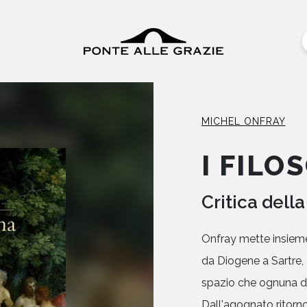
MICHEL ONFRAY
I FILO
Critica della
Onfray mette insieme u
da Diogene a Sartre, 
spazio che ognuna di
Dall'agognato ritorno