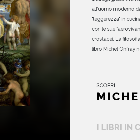
all'uomo moderno da 
"leggerezza" in cucin
con le sue "aerovivand
crostacei. La filosofi
libro Michel Onfray ne
SCOPRI
MICHE
I LIBRI IN