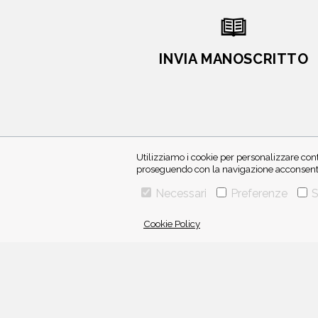
INVIA MANOSCRITTO
Utilizziamo i cookie per personalizzare cont
proseguendo con la navigazione acconsenti 
Necessari
Preferenze
S
Cookie Policy
VIA GHERARDINI 10 - 20145 MILANO
E-MAIL:
INFO@PONTEALLEGRAZIE.IT
TELEFONO
0234597626
- FAX
0234597206
ADRIANO SALANI EDITORE S.R.L.
P. IVA
12630510159
Una casa editrice del
Gruppo editoriale Mauri Spagnol