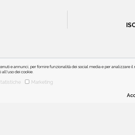
IS
enuti e annunci, per fornire funzionalità dei social media e per analizzare i
all'uso dei cookie.
tatistiche
Marketing
CHI SIAMO
CONTATTI
Acc