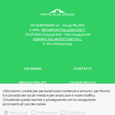
VIA GHERARDINI 10 - 20145 MILANO
E-MAIL:
INFO@PONTEALLEGRAZIE.IT
TELEFONO
0234597626
- FAX
0234597206
ADRIANO SALANI EDITORE S.R.L.
P. IVA
12630510159
CHI SIAMO
CONTATTI
PRIVACY POLICY
COOKIE POLICY
Utilizziamo i cookie per personalizzare contenuti e annunci, per fornire
funzionalità dei social media e per analizzare il nostro traffico.
Una casa editrice del
Gruppo editoriale Mauri Spagnol
Chiudendo questo banner o proseguendo con la navigazione
acconsenti all'uso dei cookie.
Necessari
Preferenze
Statistiche