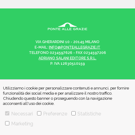
VIA GHERARDINI 10 - 20145 MILANO
E-MAIL:
INFO@PONTEALLEGRAZIE.IT
TELEFONO
0234597626
- FAX
0234597206
ADRIANO SALANI EDITORE S.R.L.
P. IVA
12630510159
Utilizziamo i cookie per personalizzare contenuti e annunci, per fornire
CHI SIAMO
CONTATTI
funzionalità dei social media e per analizzare il nostro traffico.
Chiudendo questo banner o proseguendo con la navigazione
acconsenti all'uso dei cookie.
PRIVACY POLICY
COOKIE POLICY
Necessari
Preferenze
Statistiche
Marketing
Una casa editrice del
Gruppo editoriale Mauri Spagnol