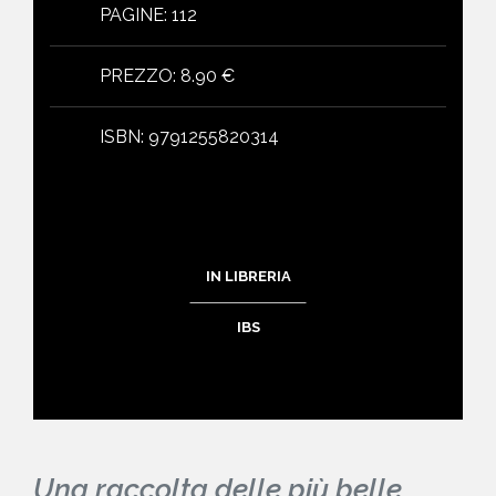
PAGINE
:
112
PREZZO
:
8.90 €
ISBN
:
9791255820314
IN LIBRERIA
IBS
Una raccolta delle più belle