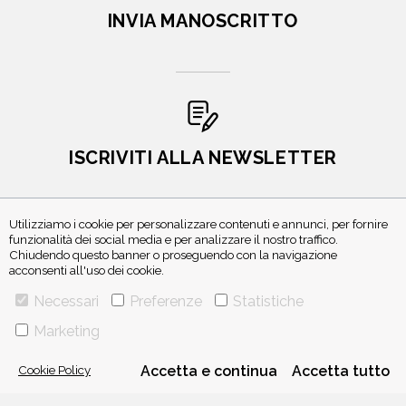
INVIA MANOSCRITTO
ISCRIVITI ALLA NEWSLETTER
Utilizziamo i cookie per personalizzare contenuti e annunci, per fornire
funzionalità dei social media e per analizzare il nostro traffico.
Chiudendo questo banner o proseguendo con la navigazione
acconsenti all'uso dei cookie.
Necessari
Preferenze
Statistiche
Marketing
VIA GHERARDINI 10 - 20145 MILANO
E-MAIL:
INFO@PONTEALLEGRAZIE.IT
Cookie Policy
Accetta e continua
Accetta tutto
TELEFONO
0234597626
- FAX
0234597206
ADRIANO SALANI EDITORE S.R.L.
P. IVA
12630510159