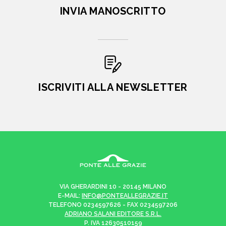
INVIA MANOSCRITTO
ISCRIVITI ALLA NEWSLETTER
VIA GHERARDINI 10 - 20145 MILANO
E-MAIL:
INFO@PONTEALLEGRAZIE.IT
TELEFONO
0234597626
- FAX
0234597206
ADRIANO SALANI EDITORE S.R.L.
P. IVA
12630510159