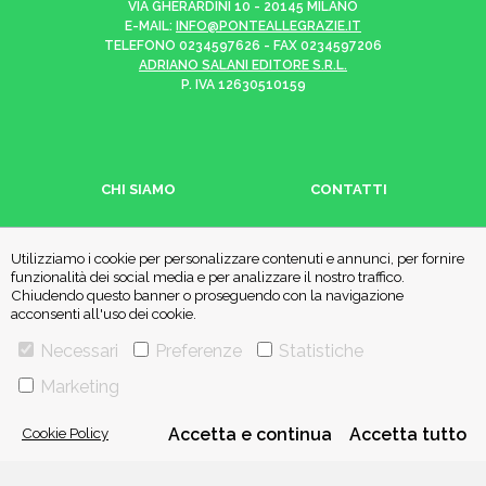
VIA GHERARDINI 10 - 20145 MILANO
E-MAIL:
INFO@PONTEALLEGRAZIE.IT
TELEFONO
0234597626
- FAX
0234597206
ADRIANO SALANI EDITORE S.R.L.
P. IVA
12630510159
CHI SIAMO
CONTATTI
PRIVACY POLICY
COOKIE POLICY
Utilizziamo i cookie per personalizzare contenuti e annunci, per fornire
funzionalità dei social media e per analizzare il nostro traffico.
Chiudendo questo banner o proseguendo con la navigazione
acconsenti all'uso dei cookie.
Una casa editrice del
Gruppo editoriale Mauri Spagnol
Necessari
Preferenze
Statistiche
Marketing
Il sito ponteallegrazie.it partecipa ai programmi di affiliazione di IBS.it
e Amazon EU, forme di accordo che consentono ai siti di recepire una
piccola quota dei ricavi sui prodotti linkati e poi acquistati dagli
Cookie Policy
Accetta e continua
Accetta tutto
utenti, senza variazione di prezzo per questi ultimi.