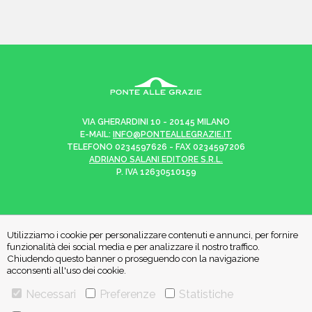
VIA GHERARDINI 10 - 20145 MILANO
E-MAIL:
INFO@PONTEALLEGRAZIE.IT
TELEFONO
0234597626
- FAX
0234597206
ADRIANO SALANI EDITORE S.R.L.
P. IVA
12630510159
Utilizziamo i cookie per personalizzare contenuti e annunci, per fornire
CHI SIAMO
CONTATTI
funzionalità dei social media e per analizzare il nostro traffico.
Chiudendo questo banner o proseguendo con la navigazione
acconsenti all'uso dei cookie.
PRIVACY POLICY
COOKIE POLICY
Necessari
Preferenze
Statistiche