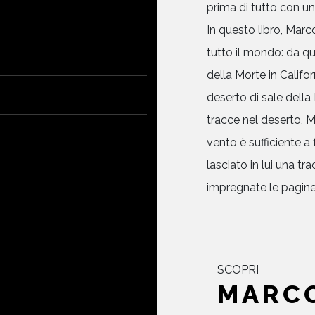
prima di tutto con una
In questo libro, Marc
tutto il mondo: da que
della Morte in Califor
deserto di sale della B
tracce nel deserto, Ma
vento è sufficiente a
lasciato in lui una t
impregnate le pagine
SCOPRI
MARC