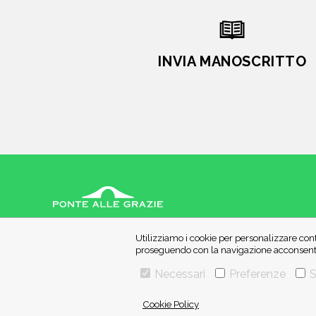
INVIA MANOSCRITTO
VIA GHERARDINI 10 - 20145 MILANO
Utilizziamo i cookie per personalizzare cont
E-MAIL:
INFO@PONTEALLEGRAZIE.IT
proseguendo con la navigazione acconsenti 
TELEFONO
0234597626
- FAX
0234597206
Necessari
Preferenze
S
ADRIANO SALANI EDITORE S.R.L.
P. IVA
12630510159
Cookie Policy
Una casa editrice del
Gruppo editoriale Mauri Spagnol