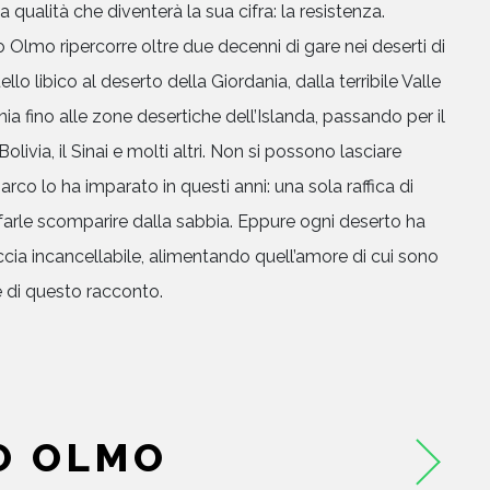
 qualità che diventerà la sua cifra: la resistenza.
o Olmo ripercorre oltre due decenni di gare nei deserti di
llo libico al deserto della Giordania, dalla terribile Valle
nia fino alle zone desertiche dell’Islanda, passando per il
olivia, il Sinai e molti altri. Non si possono lasciare
rco lo ha imparato in questi anni: una sola raffica di
 farle scomparire dalla sabbia. Eppure ogni deserto ha
HOME
raccia incancellabile, alimentando quell’amore di cui sono
 di questo racconto.
CHI SIAMO
CATALOGO
O OLMO
AUTORI