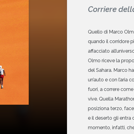
Corriere dell
Quello di Marco Olmo
quando il corridore 
affacciato all’univers
Olmo riceve la propo
del Sahara. Marco ha g
un’auto e con l’aria 
fuori, a correre come
vive. Quella Marathon
posiziona terzo, face
e il deserto gli entr
momento, infatti, che