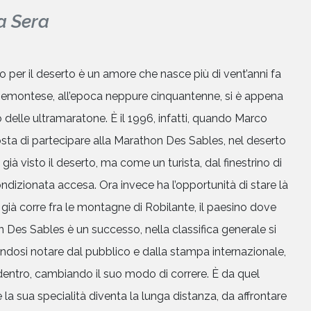
a Sera
 per il deserto è un amore che nasce più di vent’anni fa
piemontese, all’epoca neppure cinquantenne, si è appena
o delle ultramaratone. È il 1996, infatti, quando Marco
sta di partecipare alla Marathon Des Sables, nel deserto
ià visto il deserto, ma come un turista, dal finestrino di
condizionata accesa. Ora invece ha l’opportunità di stare là
 già corre fra le montagne di Robilante, il paesino dove
 Des Sables è un successo, nella classifica generale si
ndosi notare dal pubblico e dalla stampa internazionale,
a dentro, cambiando il suo modo di correre. È da quel
 la sua specialità diventa la lunga distanza, da affrontare