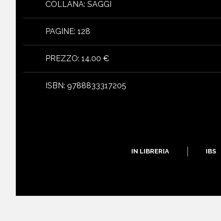
COLLANA
:
SAGGI
PAGINE
:
128
PREZZO
:
14.00 €
libri
ISBN
:
9788833317205
IN LIBRERIA
IBS