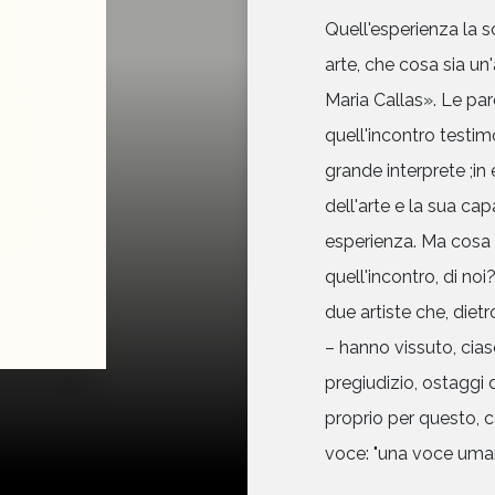
Quell'esperienza la s
arte, che cosa sia un'
Maria Callas». Le paro
quell'incontro testi
grande interprete ;i
dell'arte e la sua capa
esperienza. Ma cosa 
quell'incontro, di no
due artiste che, dietr
– hanno vissuto, ciasc
pregiudizio, ostaggi 
proprio per questo, cap
voce: "una voce uman