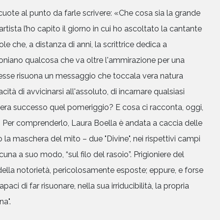
cuote al punto da farle scrivere: «Che cosa sia la grande
artista l’ho capito il giorno in cui ho ascoltato la cantante
le che, a distanza di anni, la scrittrice dedica a
moniano qualcosa che va oltre l'ammirazione per una
n esse risuona un messaggio che toccala vera natura
cità di avvicinarsi all'assoluto, di incarnare qualsiasi
era successo quel pomeriggio? E cosa ci racconta, oggi,
i? Per comprenderlo, Laura Boella è andata a caccia delle
o la maschera del mito – due "Divine", nei rispettivi campi
HOME
una a suo modo, “sul filo del rasoio”. Prigioniere del
della notorietà, pericolosamente esposte; eppure, e forse
CHI SIAMO
aci di far risuonare, nella sua irriducibilità, la propria
a".
CATALOGO