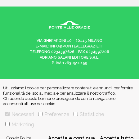
VIA GHERARDINI 10 - 20145 MILANO
E-MAIL:
INFO@PONTEALLEGRAZIE.IT
TELEFONO
0234597626
- FAX
0234597206
ADRIANO SALANI EDITORE S.R.L.
P. IVA
12630510159
Utilizziamo i cookie per personalizzare contenuti e annunci, per fornire
funzionalità dei social media e per analizzare il nostro traffico.
CHI SIAMO
CONTATTI
Chiudendo questo banner o proseguendo con la navigazione
acconsenti all'uso dei cookie.
PRIVACY POLICY
COOKIE POLICY
Necessari
Preferenze
Statistiche
Marketing
Una casa editrice del
Gruppo editoriale Mauri Spagnol
Cookie Policy
Accetta e continua
Accetta tutto