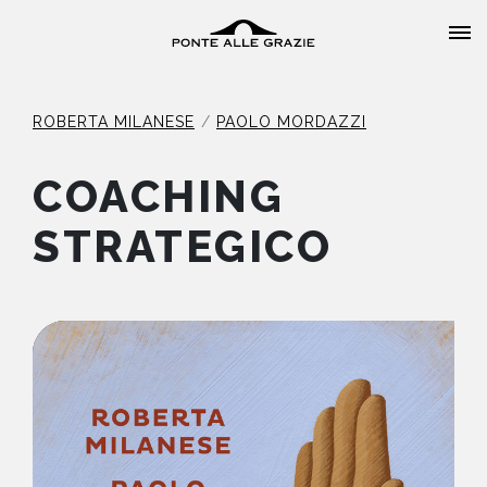
ROBERTA MILANESE
PAOLO MORDAZZI
COACHING
HOME
STRATEGICO
CHI SIAMO
CATALOGO
AUTORI
EVENTI