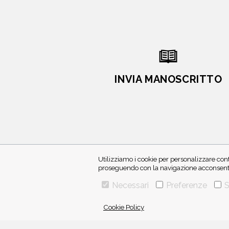
INVIA MANOSCRITTO
Utilizziamo i cookie per personalizzare cont
proseguendo con la navigazione acconsenti 
Necessari
Preferenze
S
VIA GHERARDINI 10 - 20145 MILANO
Cookie Policy
E-MAIL:
INFO@PONTEALLEGRAZIE.IT
TELEFONO
0234597626
- FAX
0234597206