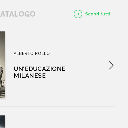
 CATALOGO
Scopri tutti
CHI SIAMO
CATALOGO
AUTORI
ALBERTO ROLLO
UN'EDUCAZIONE
EVENTI
MILANESE
NEWS
CONTATTI