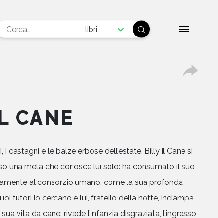
libri
IL CANE
ri, i castagni e le balze erbose dell’estate, Billy il Cane si
o una meta che conosce lui solo: ha consumato il suo
eramente al consorzio umano, come la sua profonda
suoi tutori lo cercano e lui, fratello della notte, inciampa
ua vita da cane: rivede l’infanzia disgraziata, l’ingresso