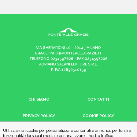
VIA GHERARDINI 10 - 20145 MILANO
E-MAIL:
INFO@PONTEALLEGRAZIE.IT
TELEFONO
0234597626
- FAX
0234597206
ADRIANO SALANI EDITORE S.R.L.
P. IVA
12630510159
CHI SIAMO
CONTATTI
PRIVACY POLICY
COOKIE POLICY
Utilizziamo i cookie per personalizzare contenuti e annunci, per fornire
funzionalità dei social media e per analizzare il nostro traffico.
Una casa editrice del
Gruppo editoriale Mauri Spagnol