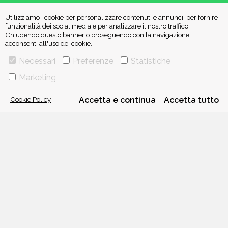
VIA GHERARDINI 10 - 20145 MILANO
Utilizziamo i cookie per personalizzare contenuti e annunci, per fornire
E-MAIL:
INFO@PONTEALLEGRAZIE.IT
funzionalità dei social media e per analizzare il nostro traffico.
TELEFONO
0234597626
- FAX
0234597206
Chiudendo questo banner o proseguendo con la navigazione
ADRIANO SALANI EDITORE S.R.L.
acconsenti all'uso dei cookie.
P. IVA
12630510159
Necessari
Preferenze
Statistiche
Marketing
CHI SIAMO
CONTATTI
Cookie Policy
Accetta e continua
Accetta tutto
PRIVACY POLICY
COOKIE POLICY
Una casa editrice del
Gruppo editoriale Mauri Spagnol
Il sito ponteallegrazie.it partecipa ai programmi di affiliazione di IBS.it
e Amazon EU, forme di accordo che consentono ai siti di recepire una
piccola quota dei ricavi sui prodotti linkati e poi acquistati dagli
utenti, senza variazione di prezzo per questi ultimi.