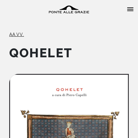
AA.VV.
QOHELET
HOME
CHI SIAMO
CATALOGO
AUTORI
EVENTI