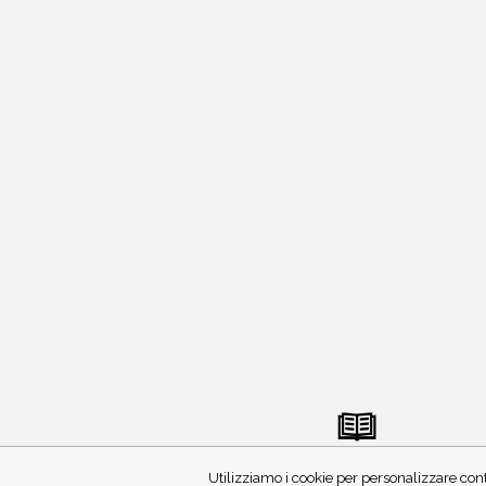
INVIA MANOSCRITTO
Utilizziamo i cookie per personalizzare cont