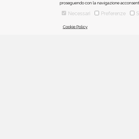
proseguendo con la navigazione acconsenti 
Necessari
Preferenze
S
Cookie Policy
VIA GHERARDINI 10 - 20145 MILANO
E-MAIL:
INFO@PONTEALLEGRAZIE.IT
TELEFONO
0234597626
- FAX
0234597206
ADRIANO SALANI EDITORE S.R.L.
P. IVA
12630510159
Una casa editrice del
Gruppo editoriale Mauri Spagnol
Il sito ponteallegrazie.it partecipa ai programmi di affiliazione
dagli utenti, senza variazione di prezzo per questi ultimi.