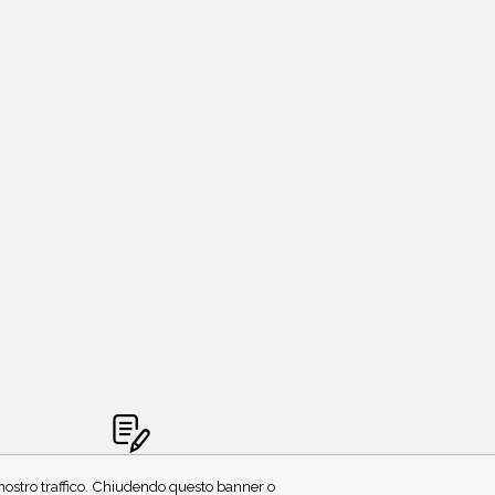
CRIVITI ALLA NEWSLETTER
l nostro traffico. Chiudendo questo banner o