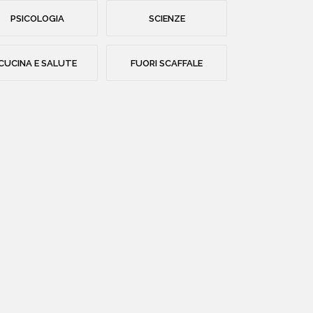
PSICOLOGIA
SCIENZE
HOME
CUCINA E SALUTE
FUORI SCAFFALE
CHI SIAMO
CATALOGO
AUTORI
EVENTI
NEWS
CONTATTI