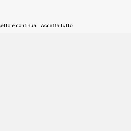
etta e continua
Accetta tutto
PRIVACY POLICY
COOKIE POLICY
a piccola quota dei ricavi sui prodotti linkati e poi acquistati