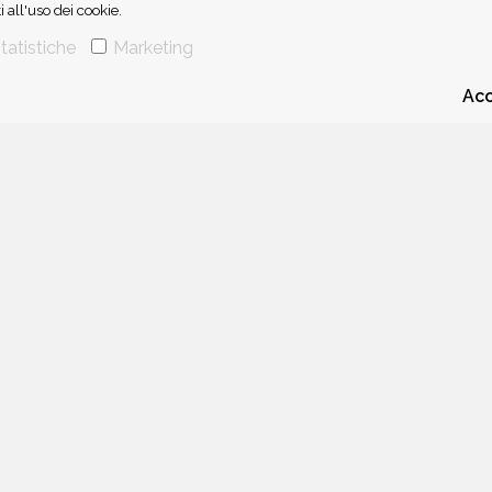
all'uso dei cookie.
tatistiche
Marketing
Acc
CHI SIAMO
CONTATTI
 di IBS.it e Amazon EU, forme di accordo che consentono ai siti di recepire un