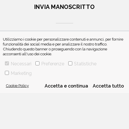
INVIA MANOSCRITTO
Utilizziamo i cookie per personalizzare contenuti e annunci, per fornire
funzionalità dei social media e per analizzare il nostro traffico.
Chiudendo questo banner o proseguendo con la navigazione
ISCRIVITI ALLA NEWSLETTER
acconsenti all'uso dei cookie.
Necessari
Preferenze
Statistiche
Marketing
Cookie Policy
Accetta e continua
Accetta tutto
VIA GHERARDINI 10 - 20145 MILANO
E-MAIL:
INFO@PONTEALLEGRAZIE.IT
TELEFONO
0234597626
- FAX
0234597206
ADRIANO SALANI EDITORE S.R.L.
P. IVA
12630510159