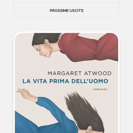
FILOSOFIA
PROSSIME USCITE
NEWS
PSICOLOGIA
CONTATTI
SCIENZE
NATURA E VIAGGI
POLITICA E INCHIESTE
STORIE STRAORDINARIE
MUSICA E ARTE
CUCINA E SALUTE
FUORI SCAFFALE