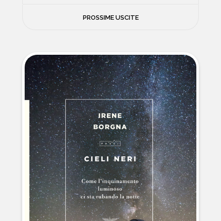
FILOSOFIA
PROSSIME USCITE
NEWS
PSICOLOGIA
CONTATTI
SCIENZE
NATURA E VIAGGI
POLITICA E INCHIESTE
STORIE STRAORDINARIE
MUSICA E ARTE
CUCINA E SALUTE
FUORI SCAFFALE