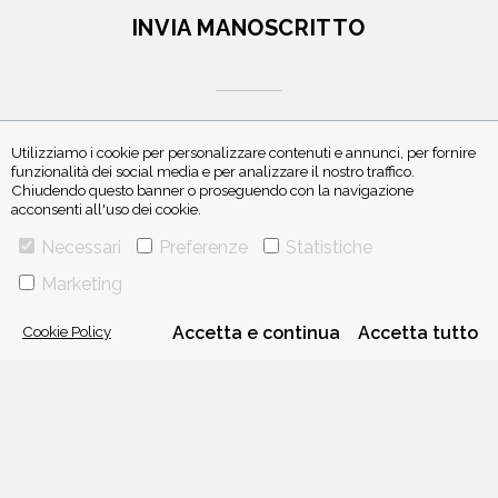
INVIA MANOSCRITTO
Utilizziamo i cookie per personalizzare contenuti e annunci, per fornire
funzionalità dei social media e per analizzare il nostro traffico.
Chiudendo questo banner o proseguendo con la navigazione
ISCRIVITI ALLA NEWSLETTER
acconsenti all'uso dei cookie.
Necessari
Preferenze
Statistiche
Marketing
Cookie Policy
Accetta e continua
Accetta tutto
VIA GHERARDINI 10 - 20145 MILANO
E-MAIL:
INFO@PONTEALLEGRAZIE.IT
TELEFONO
0234597626
- FAX
0234597206
ADRIANO SALANI EDITORE S.R.L.
P. IVA
12630510159