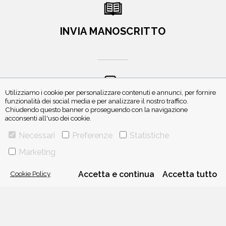
INVIA MANOSCRITTO
Utilizziamo i cookie per personalizzare contenuti e annunci, per fornire
funzionalità dei social media e per analizzare il nostro traffico.
ISCRIVITI ALLA NEWSLETTER
Chiudendo questo banner o proseguendo con la navigazione
acconsenti all'uso dei cookie.
Necessari
Preferenze
Statistiche
Marketing
Cookie Policy
Accetta e continua
Accetta tutto
VIA GHERARDINI 10 - 20145 MILANO
E-MAIL:
INFO@PONTEALLEGRAZIE.IT
TELEFONO
0234597626
- FAX
0234597206