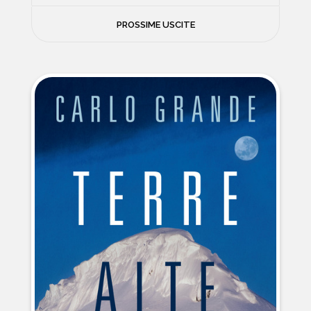
FILOSOFIA
PROSSIME USCITE
NEWS
PSICOLOGIA
CONTATTI
SCIENZE
NATURA E VIAGGI
POLITICA E INCHIESTE
STORIE STRAORDINARIE
MUSICA E ARTE
CUCINA E SALUTE
FUORI SCAFFALE