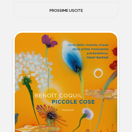
FILOSOFIA
PROSSIME USCITE
NEWS
PSICOLOGIA
CONTATTI
SCIENZE
NATURA E VIAGGI
POLITICA E INCHIESTE
STORIE STRAORDINARIE
MUSICA E ARTE
CUCINA E SALUTE
FUORI SCAFFALE