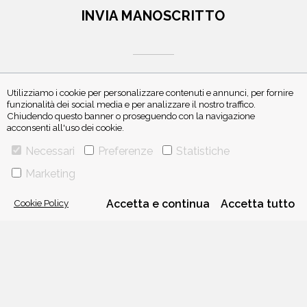
INVIA MANOSCRITTO
Utilizziamo i cookie per personalizzare contenuti e annunci, per fornire
funzionalità dei social media e per analizzare il nostro traffico.
Chiudendo questo banner o proseguendo con la navigazione
ISCRIVITI ALLA NEWSLETTER
acconsenti all'uso dei cookie.
Necessari
Preferenze
Statistiche
Marketing
Cookie Policy
Accetta e continua
Accetta tutto
VIA GHERARDINI 10 - 20145 MILANO
E-MAIL:
INFO@PONTEALLEGRAZIE.IT
TELEFONO
0234597626
- FAX
0234597206
ADRIANO SALANI EDITORE S.R.L.
P. IVA
12630510159