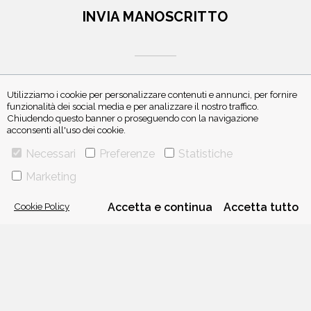
INVIA MANOSCRITTO
Utilizziamo i cookie per personalizzare contenuti e annunci, per fornire
funzionalità dei social media e per analizzare il nostro traffico.
Chiudendo questo banner o proseguendo con la navigazione
ISCRIVITI ALLA NEWSLETTER
acconsenti all'uso dei cookie.
Necessari
Preferenze
Statistiche
Marketing
Cookie Policy
Accetta e continua
Accetta tutto
VIA GHERARDINI 10 - 20145 MILANO
E-MAIL:
INFO@PONTEALLEGRAZIE.IT
TELEFONO
0234597626
- FAX
0234597206
ADRIANO SALANI EDITORE S.R.L.
P. IVA
12630510159