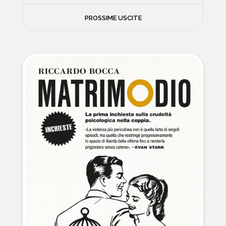
FILOSOFIA
PROSSIME USCITE
NEWS
PSICOLOGIA
CONTATTI
SCIENZE
NATURA E VIAGGI
POLITICA E INCHIESTE
STORIE STRAORDINARIE
MUSICA E ARTE
CUCINA E SALUTE
FUORI SCAFFALE