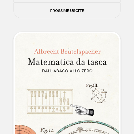
FILOSOFIA
PROSSIME USCITE
NEWS
PSICOLOGIA
CONTATTI
SCIENZE
NATURA E VIAGGI
POLITICA E INCHIESTE
STORIE STRAORDINARIE
MUSICA E ARTE
CUCINA E SALUTE
FUORI SCAFFALE