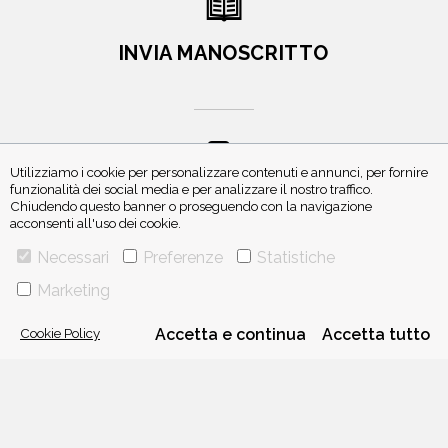
INVIA MANOSCRITTO
Utilizziamo i cookie per personalizzare contenuti e annunci, per fornire
funzionalità dei social media e per analizzare il nostro traffico.
ISCRIVITI ALLA NEWSLETTER
Chiudendo questo banner o proseguendo con la navigazione
acconsenti all'uso dei cookie.
Necessari
Preferenze
Statistiche
Marketing
Cookie Policy
Accetta e continua
Accetta tutto
VIA GHERARDINI 10 - 20145 MILANO
E-MAIL:
INFO@PONTEALLEGRAZIE.IT
TELEFONO
0234597626
- FAX
0234597206