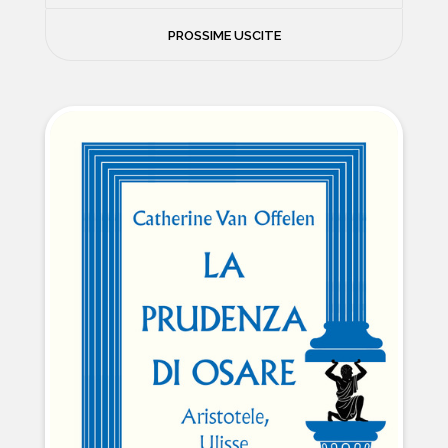
FILOSOFIA
PROSSIME USCITE
NEWS
PSICOLOGIA
CONTATTI
SCIENZE
NATURA E VIAGGI
POLITICA E INCHIESTE
STORIE STRAORDINARIE
MUSICA E ARTE
CUCINA E SALUTE
FUORI SCAFFALE