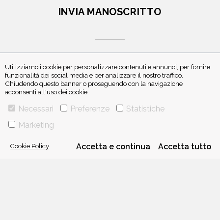
INVIA MANOSCRITTO
Utilizziamo i cookie per personalizzare contenuti e annunci, per fornire
funzionalità dei social media e per analizzare il nostro traffico.
Chiudendo questo banner o proseguendo con la navigazione
ISCRIVITI ALLA NEWSLETTER
acconsenti all'uso dei cookie.
Necessari
Preferenze
Statistiche
Marketing
Cookie Policy
Accetta e continua
Accetta tutto
VIA GHERARDINI 10 - 20145 MILANO
E-MAIL:
INFO@PONTEALLEGRAZIE.IT
TELEFONO
0234597626
- FAX
0234597206
ADRIANO SALANI EDITORE S.R.L.
P. IVA
12630510159