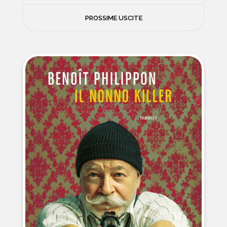
FILOSOFIA
PROSSIME USCITE
NEWS
PSICOLOGIA
CONTATTI
SCIENZE
NATURA E VIAGGI
POLITICA E INCHIESTE
STORIE STRAORDINARIE
MUSICA E ARTE
CUCINA E SALUTE
FUORI SCAFFALE