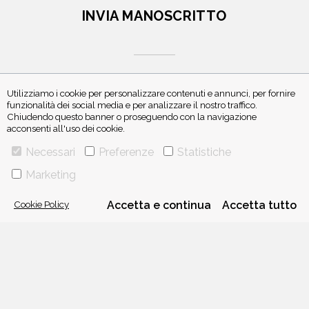
INVIA MANOSCRITTO
Utilizziamo i cookie per personalizzare contenuti e annunci, per fornire
funzionalità dei social media e per analizzare il nostro traffico.
Chiudendo questo banner o proseguendo con la navigazione
ISCRIVITI ALLA NEWSLETTER
acconsenti all'uso dei cookie.
Necessari
Preferenze
Statistiche
Marketing
Cookie Policy
Accetta e continua
Accetta tutto
VIA GHERARDINI 10 - 20145 MILANO
E-MAIL:
INFO@PONTEALLEGRAZIE.IT
TELEFONO
0234597626
- FAX
0234597206
ADRIANO SALANI EDITORE S.R.L.
P. IVA
12630510159