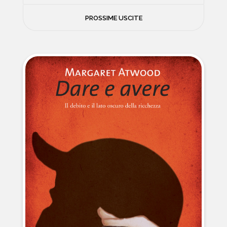
FILOSOFIA
PROSSIME USCITE
NEWS
PSICOLOGIA
CONTATTI
SCIENZE
NATURA E VIAGGI
POLITICA E INCHIESTE
STORIE STRAORDINARIE
MUSICA E ARTE
CUCINA E SALUTE
FUORI SCAFFALE