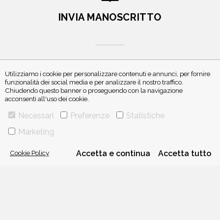
INVIA MANOSCRITTO
Utilizziamo i cookie per personalizzare contenuti e annunci, per fornire
funzionalità dei social media e per analizzare il nostro traffico.
ISCRIVITI ALLA NEWSLETTER
Chiudendo questo banner o proseguendo con la navigazione
acconsenti all'uso dei cookie.
Necessari
Preferenze
Statistiche
Marketing
Cookie Policy
Accetta e continua
Accetta tutto
VIA GHERARDINI 10 - 20145 MILANO
E-MAIL:
INFO@PONTEALLEGRAZIE.IT
TELEFONO
0234597626
- FAX
0234597206
ADRIANO SALANI EDITORE S.R.L.