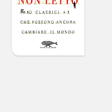
libri