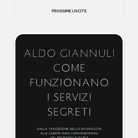
FILOSOFIA
PROSSIME USCITE
NEWS
PSICOLOGIA
CONTATTI
SCIENZE
NATURA E VIAGGI
POLITICA E INCHIESTE
STORIE STRAORDINARIE
MUSICA E ARTE
CUCINA E SALUTE
FUORI SCAFFALE