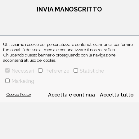
INVIA MANOSCRITTO
Utilizziamo i cookie per personalizzare contenuti e annunci, per fornire
funzionalità dei social media e per analizzare il nostro traffico.
ISCRIVITI ALLA NEWSLETTER
Chiudendo questo banner o proseguendo con la navigazione
acconsenti all'uso dei cookie.
Necessari
Preferenze
Statistiche
Marketing
Cookie Policy
Accetta e continua
Accetta tutto
VIA GHERARDINI 10 - 20145 MILANO
E-MAIL:
INFO@PONTEALLEGRAZIE.IT
TELEFONO
0234597626
- FAX
0234597206
ADRIANO SALANI EDITORE S.R.L.