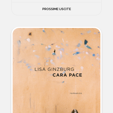
FILOSOFIA
PROSSIME USCITE
NEWS
PSICOLOGIA
CONTATTI
SCIENZE
NATURA E VIAGGI
POLITICA E INCHIESTE
STORIE STRAORDINARIE
MUSICA E ARTE
CUCINA E SALUTE
FUORI SCAFFALE