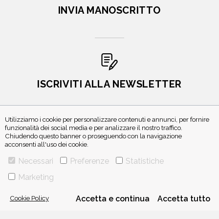
INVIA MANOSCRITTO
ISCRIVITI ALLA NEWSLETTER
Utilizziamo i cookie per personalizzare contenuti e annunci, per fornire
funzionalità dei social media e per analizzare il nostro traffico.
Chiudendo questo banner o proseguendo con la navigazione
acconsenti all'uso dei cookie.
Necessari
Preferenze
Statistiche
Marketing
VIA GHERARDINI 10 - 20145 MILANO
E-MAIL:
INFO@PONTEALLEGRAZIE.IT
Cookie Policy
Accetta e continua
Accetta tutto
TELEFONO
0234597626
- FAX
0234597206
ADRIANO SALANI EDITORE S.R.L.
P. IVA
12630510159