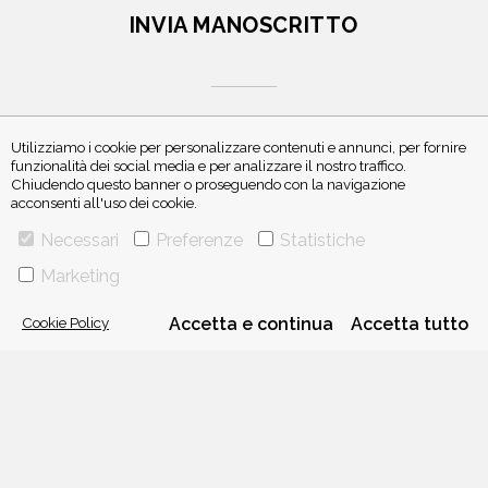
INVIA MANOSCRITTO
Utilizziamo i cookie per personalizzare contenuti e annunci, per fornire
funzionalità dei social media e per analizzare il nostro traffico.
Chiudendo questo banner o proseguendo con la navigazione
ISCRIVITI ALLA NEWSLETTER
acconsenti all'uso dei cookie.
Necessari
Preferenze
Statistiche
Marketing
Cookie Policy
Accetta e continua
Accetta tutto
VIA GHERARDINI 10 - 20145 MILANO
E-MAIL:
INFO@PONTEALLEGRAZIE.IT
TELEFONO
0234597626
- FAX
0234597206
ADRIANO SALANI EDITORE S.R.L.
P. IVA
12630510159