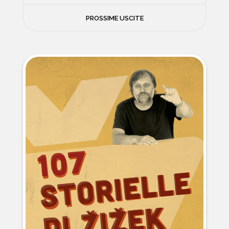
FILOSOFIA
PROSSIME USCITE
NEWS
PSICOLOGIA
CONTATTI
SCIENZE
NATURA E VIAGGI
POLITICA E INCHIESTE
STORIE STRAORDINARIE
MUSICA E ARTE
CUCINA E SALUTE
FUORI SCAFFALE