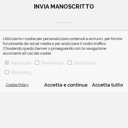
INVIA MANOSCRITTO
Utilizziamo i cookie per personalizzare contenuti e annunci, per fornire
funzionalità dei social media e per analizzare il nostro traffico.
Chiudendo questo banner o proseguendo con la navigazione
ISCRIVITI ALLA NEWSLETTER
acconsenti all'uso dei cookie.
Necessari
Preferenze
Statistiche
Marketing
Cookie Policy
Accetta e continua
Accetta tutto
VIA GHERARDINI 10 - 20145 MILANO
E-MAIL:
INFO@PONTEALLEGRAZIE.IT
TELEFONO
0234597626
- FAX
0234597206
ADRIANO SALANI EDITORE S.R.L.
P. IVA
12630510159