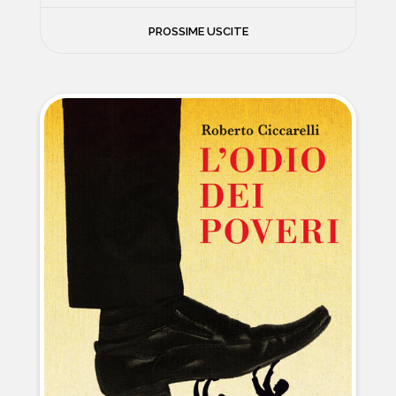
FILOSOFIA
PROSSIME USCITE
NEWS
PSICOLOGIA
CONTATTI
SCIENZE
NATURA E VIAGGI
POLITICA E INCHIESTE
STORIE STRAORDINARIE
MUSICA E ARTE
CUCINA E SALUTE
FUORI SCAFFALE