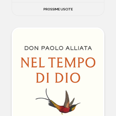
FILOSOFIA
PROSSIME USCITE
NEWS
PSICOLOGIA
CONTATTI
SCIENZE
NATURA E VIAGGI
POLITICA E INCHIESTE
STORIE STRAORDINARIE
MUSICA E ARTE
CUCINA E SALUTE
FUORI SCAFFALE