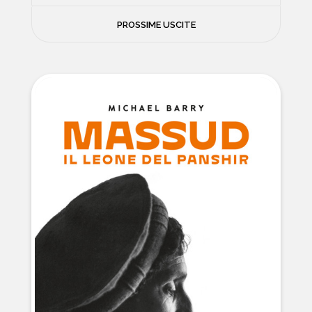
FILOSOFIA
PROSSIME USCITE
NEWS
PSICOLOGIA
CONTATTI
SCIENZE
NATURA E VIAGGI
POLITICA E INCHIESTE
STORIE STRAORDINARIE
MUSICA E ARTE
CUCINA E SALUTE
FUORI SCAFFALE