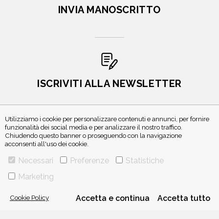
INVIA MANOSCRITTO
ISCRIVITI ALLA NEWSLETTER
Utilizziamo i cookie per personalizzare contenuti e annunci, per fornire
funzionalità dei social media e per analizzare il nostro traffico.
Chiudendo questo banner o proseguendo con la navigazione
acconsenti all'uso dei cookie.
Necessari
Preferenze
Statistiche
Marketing
VIA GHERARDINI 10 - 20145 MILANO
E-MAIL:
INFO@PONTEALLEGRAZIE.IT
Cookie Policy
Accetta e continua
Accetta tutto
TELEFONO
0234597626
- FAX
0234597206
ADRIANO SALANI EDITORE S.R.L.
P. IVA
12630510159