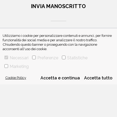
INVIA MANOSCRITTO
Utilizziamo i cookie per personalizzare contenuti e annunci, per fornire
funzionalità dei social media e per analizzare il nostro traffico.
Chiudendo questo banner o proseguendo con la navigazione
ISCRIVITI ALLA NEWSLETTER
acconsenti all'uso dei cookie.
Necessari
Preferenze
Statistiche
Marketing
Cookie Policy
Accetta e continua
Accetta tutto
VIA GHERARDINI 10 - 20145 MILANO
E-MAIL:
INFO@PONTEALLEGRAZIE.IT
TELEFONO
0234597626
- FAX
0234597206
ADRIANO SALANI EDITORE S.R.L.
P. IVA
12630510159