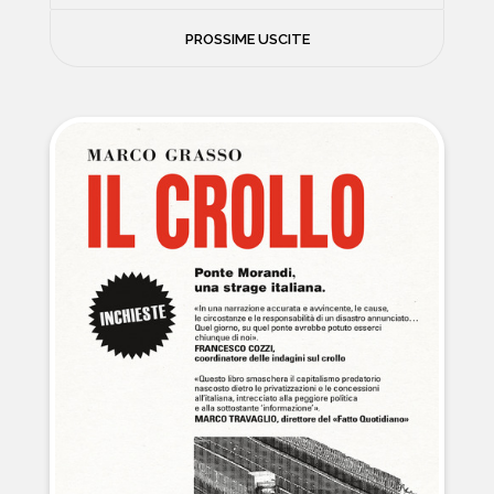
FILOSOFIA
PROSSIME USCITE
NEWS
PSICOLOGIA
CONTATTI
SCIENZE
NATURA E VIAGGI
POLITICA E INCHIESTE
STORIE STRAORDINARIE
MUSICA E ARTE
CUCINA E SALUTE
FUORI SCAFFALE