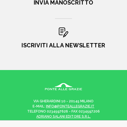
INVIA MANOSCRITTO
ISCRIVITI ALLA NEWSLETTER
VIA GHERARDINI 10 - 20145 MILANO
E-MAIL:
INFO@PONTEALLEGRAZIE.IT
TELEFONO
0234597626
- FAX
0234597206
ADRIANO SALANI EDITORE S.R.L.
P. IVA
12630510159