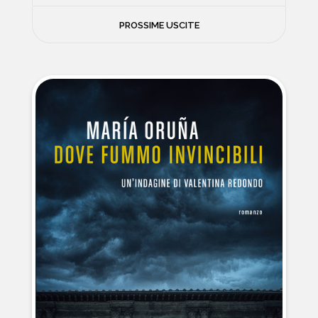
FILOSOFIA
PROSSIME USCITE
NEWS
PSICOLOGIA
CONTATTI
SCIENZE
NATURA E VIAGGI
POLITICA E INCHIESTE
STORIE STRAORDINARIE
MUSICA E ARTE
CUCINA E SALUTE
FUORI SCAFFALE