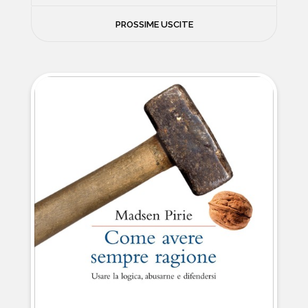
FILOSOFIA
PROSSIME USCITE
NEWS
PSICOLOGIA
CONTATTI
SCIENZE
NATURA E VIAGGI
POLITICA E INCHIESTE
STORIE STRAORDINARIE
MUSICA E ARTE
CUCINA E SALUTE
FUORI SCAFFALE