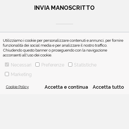
INVIA MANOSCRITTO
Utilizziamo i cookie per personalizzare contenuti e annunci, per fornire
funzionalità dei social media e per analizzare il nostro traffico.
Chiudendo questo banner o proseguendo con la navigazione
ISCRIVITI ALLA NEWSLETTER
acconsenti all'uso dei cookie.
Necessari
Preferenze
Statistiche
Marketing
Cookie Policy
Accetta e continua
Accetta tutto
VIA GHERARDINI 10 - 20145 MILANO
E-MAIL:
INFO@PONTEALLEGRAZIE.IT
TELEFONO
0234597626
- FAX
0234597206
ADRIANO SALANI EDITORE S.R.L.
P. IVA
12630510159