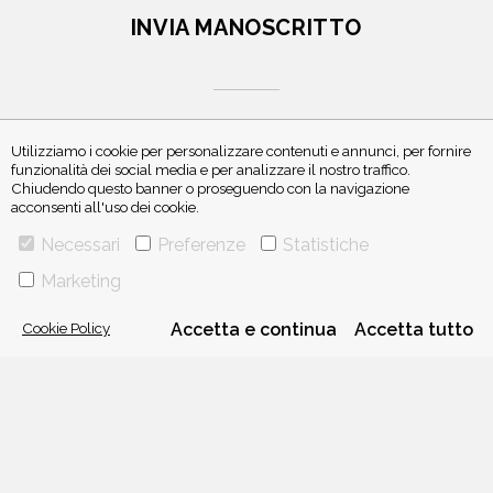
INVIA MANOSCRITTO
Utilizziamo i cookie per personalizzare contenuti e annunci, per fornire
funzionalità dei social media e per analizzare il nostro traffico.
Chiudendo questo banner o proseguendo con la navigazione
ISCRIVITI ALLA NEWSLETTER
acconsenti all'uso dei cookie.
Necessari
Preferenze
Statistiche
Marketing
Cookie Policy
Accetta e continua
Accetta tutto
VIA GHERARDINI 10 - 20145 MILANO
E-MAIL:
INFO@PONTEALLEGRAZIE.IT
TELEFONO
0234597626
- FAX
0234597206
ADRIANO SALANI EDITORE S.R.L.
P. IVA
12630510159