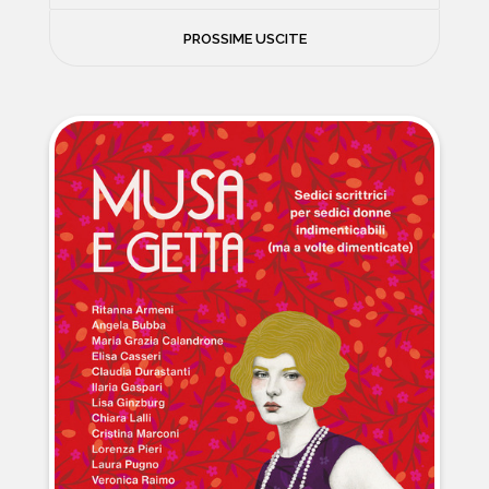
FILOSOFIA
PROSSIME USCITE
NEWS
PSICOLOGIA
CONTATTI
SCIENZE
NATURA E VIAGGI
POLITICA E INCHIESTE
STORIE STRAORDINARIE
MUSICA E ARTE
CUCINA E SALUTE
FUORI SCAFFALE