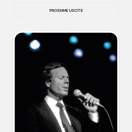
FILOSOFIA
PROSSIME USCITE
NEWS
PSICOLOGIA
CONTATTI
SCIENZE
NATURA E VIAGGI
POLITICA E INCHIESTE
STORIE STRAORDINARIE
MUSICA E ARTE
CUCINA E SALUTE
FUORI SCAFFALE