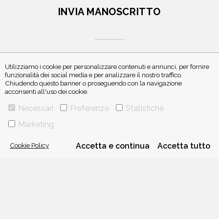
INVIA MANOSCRITTO
Utilizziamo i cookie per personalizzare contenuti e annunci, per fornire
funzionalità dei social media e per analizzare il nostro traffico.
Chiudendo questo banner o proseguendo con la navigazione
ISCRIVITI ALLA NEWSLETTER
acconsenti all'uso dei cookie.
Necessari
Preferenze
Statistiche
Marketing
Cookie Policy
Accetta e continua
Accetta tutto
VIA GHERARDINI 10 - 20145 MILANO
E-MAIL:
INFO@PONTEALLEGRAZIE.IT
TELEFONO
0234597626
- FAX
0234597206
ADRIANO SALANI EDITORE S.R.L.
P. IVA
12630510159