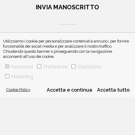
INVIA MANOSCRITTO
Utilizziamo i cookie per personalizzare contenuti e annunci, per fornire
funzionalità dei social media e per analizzare il nostro traffico.
Chiudendo questo banner o proseguendo con la navigazione
ISCRIVITI ALLA NEWSLETTER
acconsenti all'uso dei cookie.
Necessari
Preferenze
Statistiche
Marketing
Cookie Policy
Accetta e continua
Accetta tutto
VIA GHERARDINI 10 - 20145 MILANO
E-MAIL:
INFO@PONTEALLEGRAZIE.IT
TELEFONO
0234597626
- FAX
0234597206
ADRIANO SALANI EDITORE S.R.L.
P. IVA
12630510159