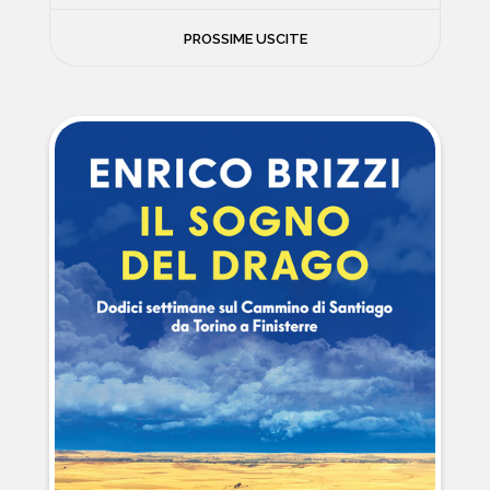
FILOSOFIA
PROSSIME USCITE
NEWS
PSICOLOGIA
CONTATTI
SCIENZE
NATURA E VIAGGI
POLITICA E INCHIESTE
STORIE STRAORDINARIE
MUSICA E ARTE
CUCINA E SALUTE
FUORI SCAFFALE