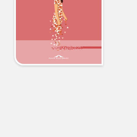
libri