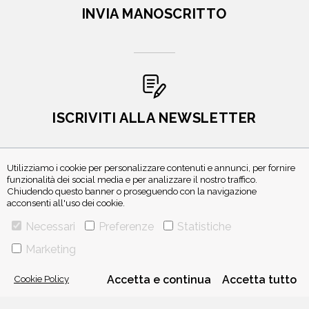
INVIA MANOSCRITTO
ISCRIVITI ALLA NEWSLETTER
Utilizziamo i cookie per personalizzare contenuti e annunci, per fornire
funzionalità dei social media e per analizzare il nostro traffico.
Chiudendo questo banner o proseguendo con la navigazione
acconsenti all'uso dei cookie.
Necessari
Preferenze
Statistiche
Marketing
VIA GHERARDINI 10 - 20145 MILANO
E-MAIL:
INFO@PONTEALLEGRAZIE.IT
Cookie Policy
Accetta e continua
Accetta tutto
TELEFONO
0234597626
- FAX
0234597206
ADRIANO SALANI EDITORE S.R.L.
P. IVA
12630510159