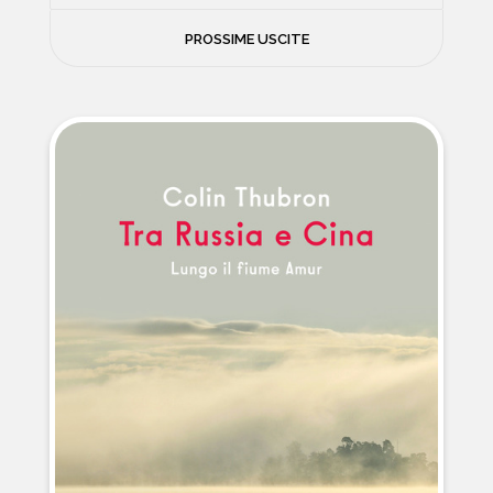
FILOSOFIA
PROSSIME USCITE
NEWS
PSICOLOGIA
CONTATTI
SCIENZE
NATURA E VIAGGI
POLITICA E INCHIESTE
STORIE STRAORDINARIE
MUSICA E ARTE
CUCINA E SALUTE
FUORI SCAFFALE