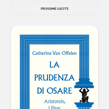
FILOSOFIA
PROSSIME USCITE
NEWS
PSICOLOGIA
CONTATTI
SCIENZE
NATURA E VIAGGI
POLITICA E INCHIESTE
STORIE STRAORDINARIE
MUSICA E ARTE
CUCINA E SALUTE
FUORI SCAFFALE