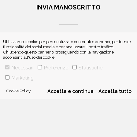
INVIA MANOSCRITTO
Utilizziamo i cookie per personalizzare contenuti e annunci, per fornire
funzionalità dei social media e per analizzare il nostro traffico.
Chiudendo questo banner o proseguendo con la navigazione
ISCRIVITI ALLA NEWSLETTER
acconsenti all'uso dei cookie.
Necessari
Preferenze
Statistiche
Marketing
Cookie Policy
Accetta e continua
Accetta tutto
VIA GHERARDINI 10 - 20145 MILANO
E-MAIL:
INFO@PONTEALLEGRAZIE.IT
TELEFONO
0234597626
- FAX
0234597206
ADRIANO SALANI EDITORE S.R.L.
P. IVA
12630510159