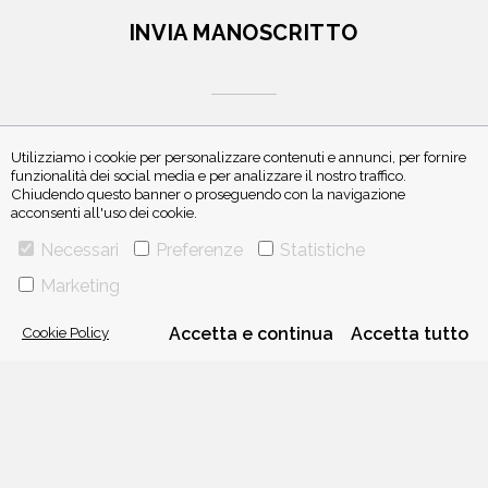
INVIA MANOSCRITTO
Utilizziamo i cookie per personalizzare contenuti e annunci, per fornire
funzionalità dei social media e per analizzare il nostro traffico.
ISCRIVITI ALLA NEWSLETTER
Chiudendo questo banner o proseguendo con la navigazione
acconsenti all'uso dei cookie.
Necessari
Preferenze
Statistiche
Marketing
Cookie Policy
Accetta e continua
Accetta tutto
VIA GHERARDINI 10 - 20145 MILANO
E-MAIL:
INFO@PONTEALLEGRAZIE.IT
TELEFONO
0234597626
- FAX
0234597206
ADRIANO SALANI EDITORE S.R.L.