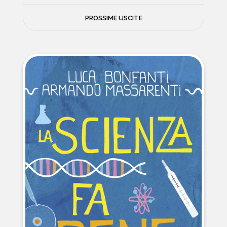
FILOSOFIA
PROSSIME USCITE
NEWS
PSICOLOGIA
CONTATTI
SCIENZE
NATURA E VIAGGI
POLITICA E INCHIESTE
STORIE STRAORDINARIE
MUSICA E ARTE
CUCINA E SALUTE
FUORI SCAFFALE