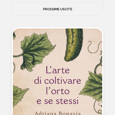
FILOSOFIA
PROSSIME USCITE
NEWS
PSICOLOGIA
CONTATTI
SCIENZE
NATURA E VIAGGI
POLITICA E INCHIESTE
STORIE STRAORDINARIE
MUSICA E ARTE
CUCINA E SALUTE
FUORI SCAFFALE