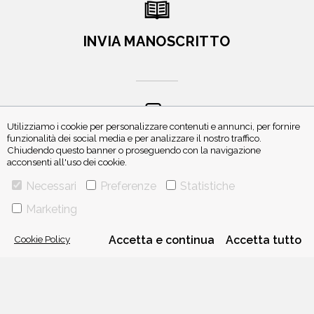
INVIA MANOSCRITTO
Utilizziamo i cookie per personalizzare contenuti e annunci, per fornire
funzionalità dei social media e per analizzare il nostro traffico.
ISCRIVITI ALLA NEWSLETTER
Chiudendo questo banner o proseguendo con la navigazione
acconsenti all'uso dei cookie.
Necessari
Preferenze
Statistiche
Marketing
Cookie Policy
Accetta e continua
Accetta tutto
VIA GHERARDINI 10 - 20145 MILANO
E-MAIL:
INFO@PONTEALLEGRAZIE.IT
TELEFONO
0234597626
- FAX
0234597206